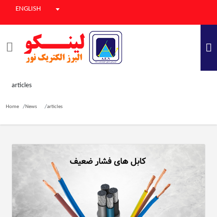
ENGLISH
articles
Home
News
articles