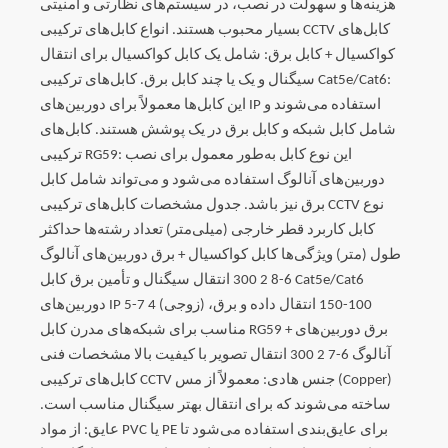
هزینه‌ها و سهولت در نصب، در سیستم‌های نظارتی و امنیتی
بسیار محبوب هستند. انواع کابل‌های ترکیبی CCTV کابل‌های
کواکسیال + کابل برق: شامل یک کابل کواکسیال برای انتقال
سیگنال و یک یا چند کابل برق. کابل‌های ترکیبی Cat5e/Cat6:
این کابل‌ها معمولاً برای دوربین‌های IP استفاده می‌شوند و
شامل کابل شبکه و کابل برق در یک پوشش هستند. کابل‌های
ترکیبی RG59: این نوع کابل به‌طور معمول برای نصب
دوربین‌های آنالوگ استفاده می‌شود و می‌تواند شامل کابل
برق نیز باشد. جدول مشخصات کابل‌های ترکیبی CCTV نوع
کابل کاربرد قطر خارجی (میلی‌متر) تعداد رشته‌ها حداکثر
طول (متر) ویژگی‌ها کابل کواکسیال + برق دوربین‌های آنالوگ
6-8 2 300 انتقال سیگنال و تأمین برق کابل Cat5e/Cat6
دوربین‌های IP 5-7 4 (زوجی) 100-150 انتقال داده و برق،
مناسب برای شبکه‌های مدرن کابل RG59 + برق دوربین‌های
آنالوگ 6-7 2 300 انتقال تصویر با کیفیت بالا مشخصات فنی
کابل‌های ترکیبی CCTV جنس هادی: معمولاً از مس (Copper)
ساخته می‌شوند که برای انتقال بهتر سیگنال مناسب است.
عایق: از مواد PVC یا PE برای عایق‌بندی استفاده می‌شود تا