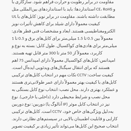
مقاومت در برابر رطوبت و حرارت فراهم شود. سازگاری با
استانداردها: باید با استانداردهای بین‌المللی مثل CE، RoHS و
UL مطابقت داشته باشند. مقاومت در برابر نویز: کابل‌های با
کیفیت معمولاً دارای شیلد برای کاهش تأثیرات نویز
الکترومغناطیسی هستند. ابعاد و مشخصات فنی قطر هادی:
معمولاً بین 0.5 تا 1.5 میلی‌متر برای کابل‌های برق و 0.5 تا 1
میلی‌متر برای هادی‌های کواکسیال. طول کابل: بسته به نوع و
کاربرد، معمولاً از 50 متر تا 300 متر قابل تهیه هستند.
امپدانس: کابل‌های کواکسیال معمولاً دارای امپدانس 75 اهم
هستند که برای انتقال سیگنال‌های ویدئویی ایده‌آل است.
نکات مهم در انتخاب کابل‌های ترکیبی CCTV کیفیت ساخت:
کابل‌های با کیفیت بهتر معمولاً دارای عمر طولانی‌تری هستند
و عملکرد بهتری دارند. محل نصب: انتخاب نوع کابل بستگی به
محل نصب و شرایط محیطی دارد (داخلی یا خارجی). نوع
دوربین: نوع دوربین (آنالوگ یا IP) نیز در انتخاب کابل موثر
است. کابل‌های ترکیبی CCTV به‌دلیل ویژگی‌های خاص خود،
کارایی و قابلیت اطمینان بالایی در سیستم‌های نظارتی دارند.
انتخاب صحیح این کابل‌ها می‌تواند تأثیر زیادی بر کیفیت تصویر