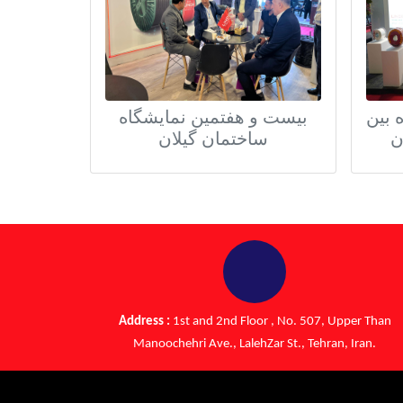
 بین
بیست و هفتمین نمایشگاه
ن
ساختمان گیلان
Address :
1st and 2nd Floor , No. 507, Upper Than
Manoochehri Ave., LalehZar St., Tehran, Iran.