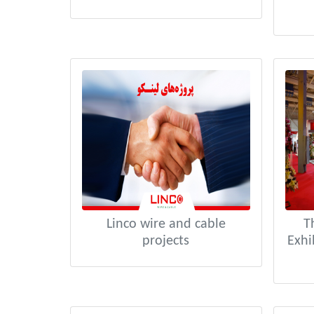
Linco wire and cable
T
projects
Exhi