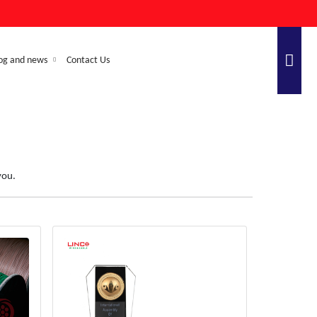
og and news
Contact Us
you.