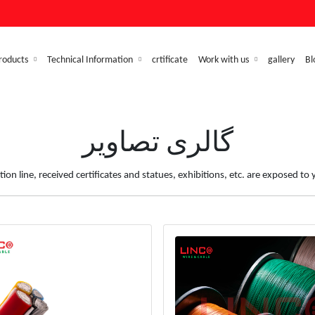
roducts
Technical Information
crtificate
Work with us
gallery
Bl
گالری تصاویر
ion line, received certificates and statues, exhibitions, etc. are exposed to 