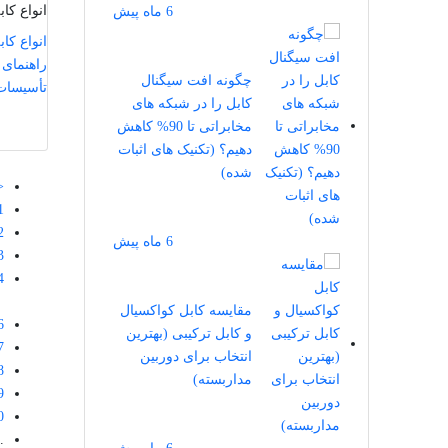
انواع کا
6 ماه پیش
انواع کاب
راهنمای 
چگونه افت سیگنال
تأسیسات
کابل را در شبکه ‌های
مخابراتی تا 90% کاهش
دهیم؟ (تکنیک‌ های اثبات
شده)
<
1
2
6 ماه پیش
3
4
5
مقایسه کابل کواکسیال
6
و کابل ترکیبی (بهترین
7
انتخاب برای دوربین
8
مداربسته)
9
0
..