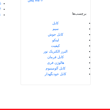
6 ماه پیش
6
7
برچسب‌ها
>
کابل
سیم
کابل جوش
لینکو
کیفیت
البرز الکتریک نور
کابل فرمان
هالوژن فری
کابل آلومینیوم
کابل خودنگهدار