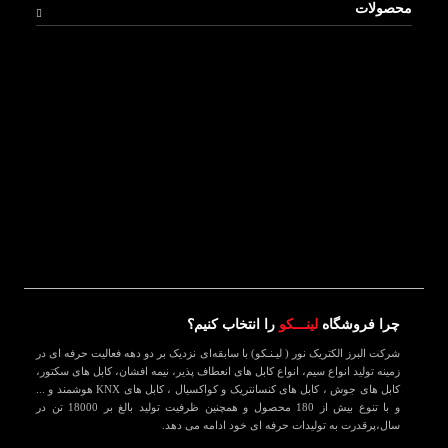
محصولات
چرا فروشگاه
لینـــکو
را انتخاب کنیم؟
شرکت البرز الکتریک نور ( لیـنـکو) با سابقه‌ای نزدیک بر دو دهه فعالیت حرفه ای در
زمینه تولید انواع سیم، انواع کابل های انعطاف پذیر، نیمه افشان، کابل های سکتور،
کابل های جوش ، کابل های کنسانتریک و کواکسیال ، کابل های KNX هوشمند و ...
و با تنوع بیش از 180 محصول و همچنین ظرفیت تولید بالغ بر 18000 تن در
سال،پرقدرت به تولیدات حرفه ای خود ادامه می دهد.