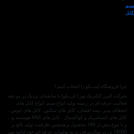
سیم
کابل
چرا فروشگاه
لینـــکو
را انتخاب کنیم؟
شرکت البرز الکتریک نور ( لیـنـکو) با سابقه‌ای نزدیک بر دو دهه
فعالیت حرفه ای در زمینه تولید انواع سیم، انواع کابل های
انعطاف پذیر، نیمه افشان، کابل های سکتور، کابل های جوش ،
کابل های کنسانتریک و کواکسیال ، کابل های KNX هوشمند و ...
و با تنوع بیش از 180 محصول و همچنین ظرفیت تولید بالغ بر
18000 تن در سال،پرقدرت به تولیدات حرفه ای خود ادامه می