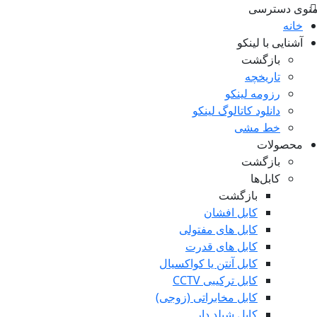
نوی دسترسی
خانه
آشنایی با لینکو
بازگشت
تاریخچه
رزومه لینکو
دانلود کاتالوگ لینکو
خط مشی
محصولات
بازگشت
کابل‌ها
بازگشت
کابل افشان
کابل های مفتولی
کابل های قدرت
کابل آنتن یا کواکسیال
کابل ترکیبی CCTV
کابل مخابراتی (زوجی)
کابل شیلد دار