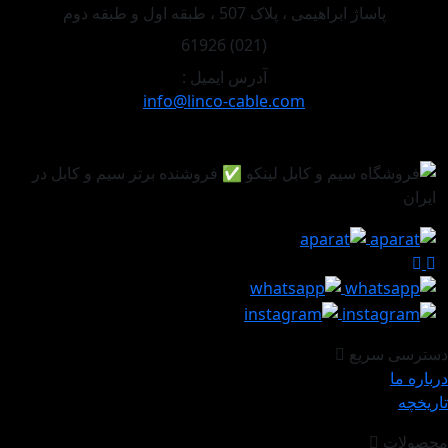
پاساژ ابراهیمی ، پلاک 507 ، طبقه اول و طبقه دوم
(021) 61926
آدرس ایمیل :
info@linco-cable.com
دسترسی سریع
درباره ما
تاریخچه
محصولات