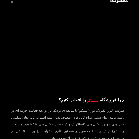
محصولات
چرا فروشگاه
را انتخاب کنیم؟
لینـــکو
شرکت البرز الکتریک نور ( لیـنـکو) با سابقه‌ای نزدیک بر دو دهه فعالیت حرفه ای در
زمینه تولید انواع سیم، انواع کابل های انعطاف پذیر، نیمه افشان، کابل های سکتور،
کابل های جوش ، کابل های کنسانتریک و کواکسیال ، کابل های KNX هوشمند و ...
و با تنوع بیش از 180 محصول و همچنین ظرفیت تولید بالغ بر 18000 تن در
سال،پرقدرت به تولیدات حرفه ای خود ادامه می دهد.