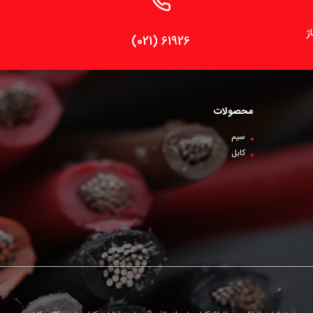
ژ
(021) 61926
محصولات
سیم
کابل