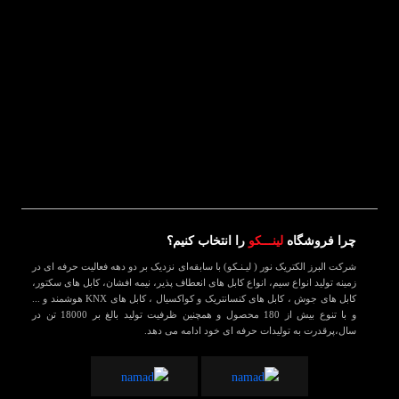
چرا فروشگاه
لینـــکو
را انتخاب کنیم؟
شرکت البرز الکتریک نور ( لیـنـکو) با سابقه‌ای نزدیک بر دو دهه فعالیت حرفه ای در
زمینه تولید انواع سیم، انواع کابل های انعطاف پذیر، نیمه افشان، کابل های سکتور،
کابل های جوش ، کابل های کنسانتریک و کواکسیال ، کابل های KNX هوشمند و ...
و با تنوع بیش از 180 محصول و همچنین ظرفیت تولید بالغ بر 18000 تن در
سال،پرقدرت به تولیدات حرفه ای خود ادامه می دهد.