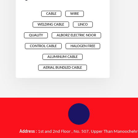
CABLE
WIRE
WELDING CABLE
LINCO
QUALITY
ALBORZ ELECTRIC NOOR
CONTROL CABLE
HALOGEN FREE
ALUMINUM CABLE
AERIAL BUNDLED CABLE
Address :
1st and 2nd Floor , No. 507, Upper Than Manoochehr