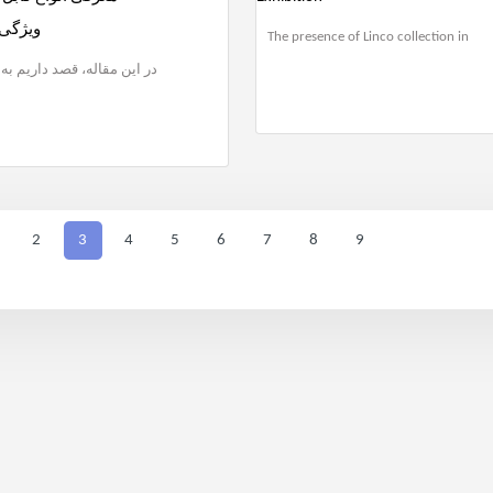
ویژگی‌
The presence of Linco collection in
در این مقاله، قصد داریم به
2
3
4
5
6
7
8
9