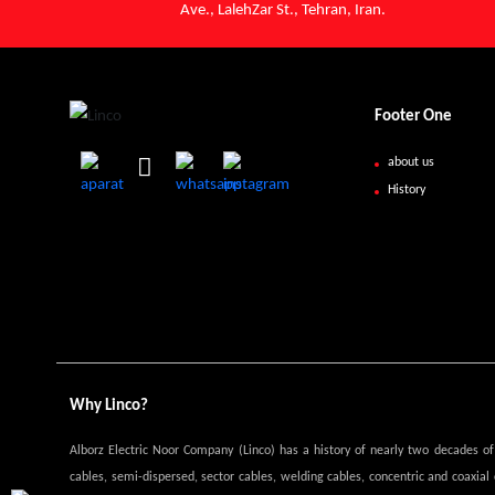
Ave., LalehZar St., Tehran, Iran.
Footer One
about us
History
Why Linco?
Alborz Electric Noor Company (Linco) has a history of nearly two decades of pro
cables, semi-dispersed, sector cables, welding cables, concentric and coaxial