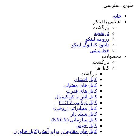
منوی دسترسی
خانه
آشنایی با لینکو
بازگشت
تاریخچه
رزومه لینکو
دانلود کاتالوگ لینکو
خط مشی
محصولات
بازگشت
کابل‌ها
بازگشت
کابل افشان
کابل های مفتولی
کابل های قدرت
کابل آنتن یا کواکسیال
کابل ترکیبی CCTV
کابل مخابراتی (زوجی)
کابل شیلد دار
کابل سازمانی (NYCY)
کابل جوش
کابل های مقاوم در برابر آتش (کابل هالوژن