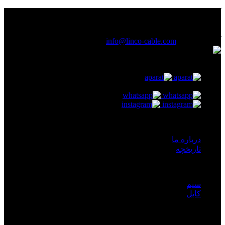
آدرس :
خیابان لاله زار نو ، بالاتر از خیابان منوچهری ، روبروی پاساژ
ابراهیمی ، پلاک 507 ، طبقه اول و طبقه دوم
(021) 61926
آدرس ایمیل :
info@linco-cable.com
دسترسی سریع
درباره ما
تاریخچه
محصولات
سیم
کابل