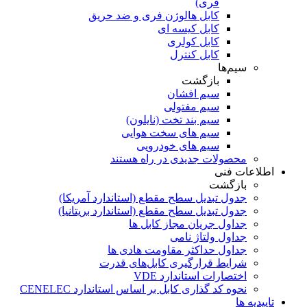
فری)
کابل هالوژن فری و ضد حریق
کابل کیسه ای
کابل کولری
کابل کنترل
سیم‌ها
بازگشت
سیم افشان
سیم مفتولی
سیم بند تخت (نایلون)
سیم های سخت هوایی
سیم های خودرویی
محصولات جدیدی در راه ھستند
اطلاعات فنی
بازگشت
جدول تبدیل سطح مقطع (استاندارد آمریکا)
جدول تبدیل سطح مقطع (استاندارد بریتانیا)
جداول جریان مجاز کابل ها
جداول ولتاژ نامی
جداول حداکثر مقاومت هادی ها
شرایط قرارگیری کابل‌های قدرت
اختصارات استاندارد VDE
نحوه کد گذاری کابل بر اساس استاندارد CENELEC
تاییدیه ها