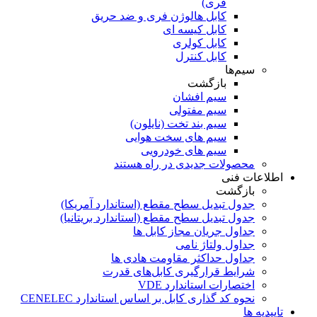
فری)
کابل هالوژن فری و ضد حریق
کابل کیسه ای
کابل کولری
کابل کنترل
سیم‌ها
بازگشت
سیم افشان
سیم مفتولی
سیم بند تخت (نایلون)
سیم های سخت هوایی
سیم های خودرویی
محصولات جدیدی در راه ھستند
اطلاعات فنی
بازگشت
جدول تبدیل سطح مقطع (استاندارد آمریکا)
جدول تبدیل سطح مقطع (استاندارد بریتانیا)
جداول جریان مجاز کابل ها
جداول ولتاژ نامی
جداول حداکثر مقاومت هادی ها
شرایط قرارگیری کابل‌های قدرت
اختصارات استاندارد VDE
نحوه کد گذاری کابل بر اساس استاندارد CENELEC
تاییدیه ها