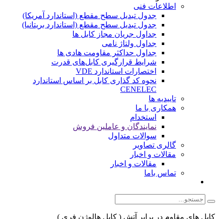
اطلاعات فنی
جدول تبدیل سطح مقطع (استاندارد آمریکا)
جدول تبدیل سطح مقطع (استاندارد بریتانیا)
جداول جریان مجاز کابل ها
جداول ولتاژ نامی
جداول حداکثر مقاومت هادی ها
شرایط قرارگیری کابل‌های قدرت
اختصارات استاندارد VDE
نحوه کد گذاری کابل بر اساس استاندارد
CENELEC
تاییدیه ها
همکاری با ما
استخدام
نمایندگان و عاملین فروش
سوالات متداول
گالری تصاویر
مقالات و اخبار
مقالات و اخبار
تماس باما
کابل های مقاوم در برابر آتش ( کابل هالوژن فری )