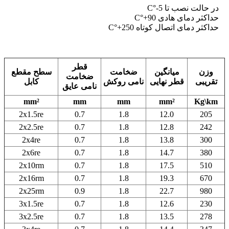
در حالت نصب تا C°-5
حداکثر دمای هادی C°+90
حداکثر دمای اتصال کوتاه C°+250
قطر
وزن
میانگین
ضخامت
سطح مقطع
ضخامت
تقریبی
قطر نهایی
نامی روکش
کابل
نامی عایق
mm²
mm
mm
mm²
Kg\km
2x1.5re
0.7
1.8
12.0
205
2x2.5re
0.7
1.8
12.8
242
2x4re
0.7
1.8
13.8
300
2x6re
0.7
1.8
14.7
380
2x10rm
0.7
1.8
17.5
510
2x16rm
0.7
1.8
19.3
670
2x25rm
0.9
1.8
22.7
980
3x1.5re
0.7
1.8
12.6
230
3x2.5re
0.7
1.8
13.5
278