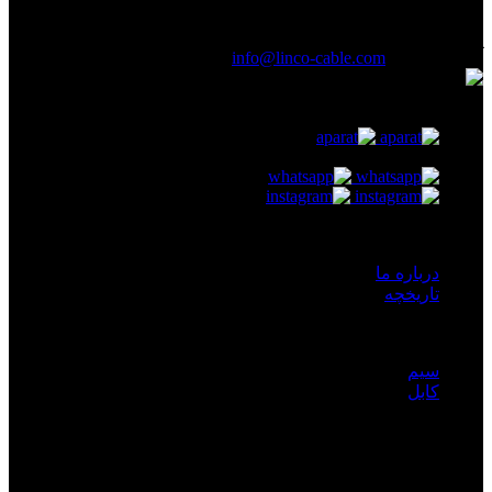
ابراهیمی ، پلاک 507 ، طبقه اول و طبقه دوم
(021) 61926
آدرس ایمیل :
info@linco-cable.com
دسترسی سریع
درباره ما
تاریخچه
محصولات
سیم
کابل