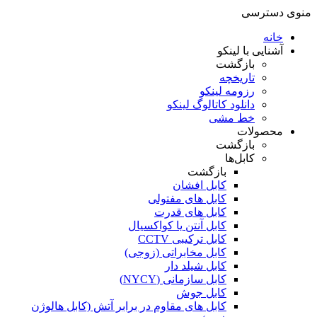
منوی دسترسی
خانه
آشنایی با لینکو
بازگشت
تاریخچه
رزومه لینکو
دانلود کاتالوگ لینکو
خط مشی
محصولات
بازگشت
کابل‌ها
بازگشت
کابل افشان
کابل های مفتولی
کابل های قدرت
کابل آنتن یا کواکسیال
کابل ترکیبی CCTV
کابل مخابراتی (زوجی)
کابل شیلد دار
کابل سازمانی (NYCY)
کابل جوش
کابل های مقاوم در برابر آتش (کابل هالوژن