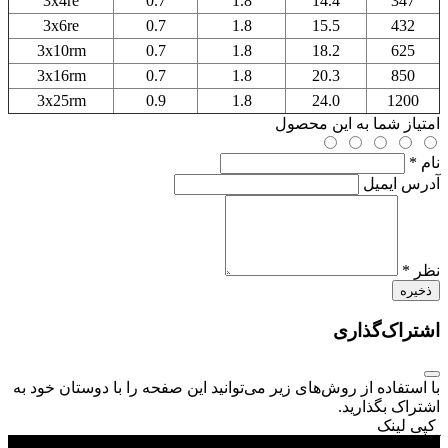
3x4re
0.7
1.8
14.4
347
3x6re
0.7
1.8
15.5
432
3x10rm
0.7
1.8
18.2
625
3x16rm
0.7
1.8
20.3
850
3x25rm
0.9
1.8
24.0
1200
امتیاز شما به این محصول
نام *
آدرس ایمیل
نظر *
ذخیره
اشتراک‌گذاری
با استفاده از روش‌های زیر می‌توانید این صفحه را با دوستان خود به
اشتراک بگذارید.
کپی لینک
آدرس :
خیابان لاله زار نو ، بالاتر از خیابان منوچهری ، روبروی پاساژ