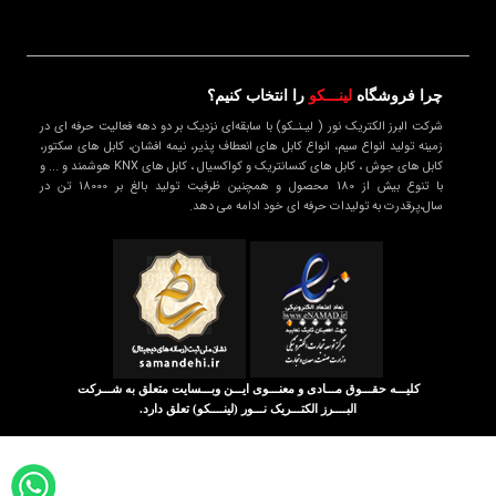
چرا فروشگاه
لینـــکو
را انتخاب کنیم؟
شرکت البرز الکتریک نور ( لیـنـکو) با سابقه‌ای نزدیک بر دو دهه فعالیت حرفه ای در
زمینه تولید انواع سیم، انواع کابل های انعطاف پذیر، نیمه افشان، کابل های سکتور،
کابل های جوش ، کابل های کنسانتریک و کواکسیال ، کابل های KNX هوشمند و ... و
با تنوع بیش از 180 محصول و همچنین ظرفیت تولید بالغ بر 18000 تن در
سال،پرقدرت به تولیدات حرفه ای خود ادامه می دهد.
کلیـــه حقـــوق مـــادی و معنـــوی ایـــن وبـــسایت متعلق به شـــرکت
البــــرز الکتـــریک نـــور (لینــــکو)
تعلق دارد.