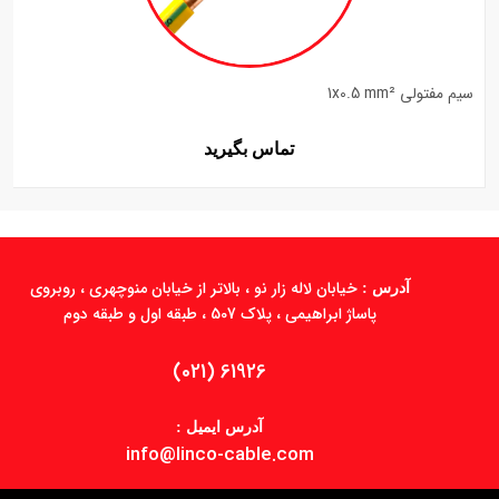
سیم مفتولی 1x0.5 mm²
تماس بگیرید
خیابان لاله زار نو ، بالاتر از خیابان منوچهری ، روبروی
آدرس :
پاساژ ابراهیمی ، پلاک 507 ، طبقه اول و طبقه دوم
(021) 61926
آدرس ایمیل :
info@linco-cable.com