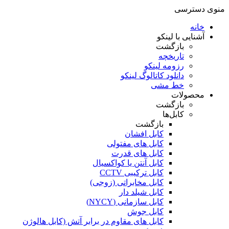
منوی دسترسی
خانه
آشنایی با لینکو
بازگشت
تاریخچه
رزومه لینکو
دانلود کاتالوگ لینکو
خط مشی
محصولات
بازگشت
کابل‌ها
بازگشت
کابل افشان
کابل های مفتولی
کابل های قدرت
کابل آنتن یا کواکسیال
کابل ترکیبی CCTV
کابل مخابراتی (زوجی)
کابل شیلد دار
کابل سازمانی (NYCY)
کابل جوش
کابل های مقاوم در برابر آتش (کابل هالوژن