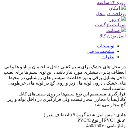
روزه ۲۴ ساعته
امکان
پرداخت در محل
۷ روز
ضمانت بازگشت
ضمانت
اصل بودن کالا
توضیحات
مشخصات فنی
نظرات
در محل های خشک برای سیم کشی داخل ساختمان و تابلو ها وقتی
انعطاف پذیری بیشتری مورد نیاز باشد ، این نوی سیم ها برای نصب
داخل وسایل برقی و نیز حفاظت سیستم های روشنایی در محیط
های خشک ، درون لوله ها ، زیر و روی گچ در لوله های خرطومی
مناسب است
قرارگیری مسـتقیم این نوع سـیم‌ها بر روی سینی‌های کابل،
کانال‌هـا یا مخازن مجاز نیست ولی قرارگیری در داخل لوله و زیر
گچ مجاز می‌باشد
هادی : مس آنیل شده گروه 5 ( انعطاف پذیر )
عایق : PVC از نوع PVC/C
ولتاژ نامی :450/750V