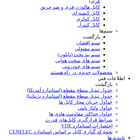
فری)
کابل هالوژن فری و ضد حریق
کابل کیسه ای
کابل کولری
کابل کنترل
سیم‌ها
بازگشت
سیم افشان
سیم مفتولی
سیم بند تخت (نایلون)
سیم های سخت هوایی
سیم های خودرویی
محصولات جدیدی در راه ھستند
اطلاعات فنی
بازگشت
جدول تبدیل سطح مقطع (استاندارد آمریکا)
جدول تبدیل سطح مقطع (استاندارد بریتانیا)
جداول جریان مجاز کابل ها
جداول ولتاژ نامی
جداول حداکثر مقاومت هادی ها
شرایط قرارگیری کابل‌های قدرت
اختصارات استاندارد VDE
نحوه کد گذاری کابل بر اساس استاندارد CENELEC
تاییدیه ها