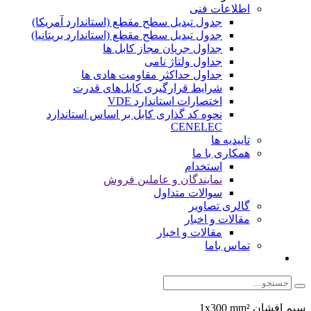
اطلاعات فنی
جدول تبدیل سطح مقطع (استاندارد آمریکا)
جدول تبدیل سطح مقطع (استاندارد بریتانیا)
جداول جریان مجاز کابل ها
جداول ولتاژ نامی
جداول حداکثر مقاومت هادی ها
شرایط قرارگیری کابل‌های قدرت
اختصارات استاندارد VDE
نحوه کد گذاری کابل بر اساس استاندارد
CENELEC
تاییدیه ها
همکاری با ما
استخدام
نمایندگان و عاملین فروش
سوالات متداول
گالری تصاویر
مقالات و اخبار
مقالات و اخبار
تماس باما
سیم افشان 1x300 mm²