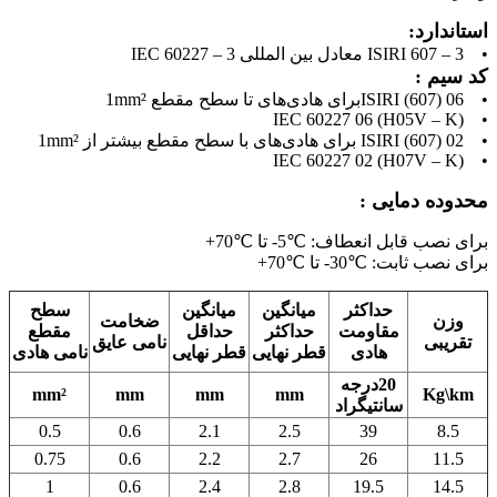
استاندارد:
• ISIRI 607 – 3 معادل بین المللی IEC 60227 – 3
کد سیم :
• ISIRI (607) 06برای هادی‌های تا سطح مقطع 1mm²
• IEC 60227 06 (H05V – K)
• ISIRI (607) 02 برای هادی‌های با سطح مقطع بیشتر از 1mm²
• IEC 60227 02 (H07V – K)
محدوده دمایی :
برای نصب قابل انعطاف: ℃5- تا ℃70+
برای نصب ثابت: ℃30- تا ℃70+
حداکثر
میانگین
میانگین
سطح
وزن
ضخامت
مقاومت
حداکثر
حداقل
مقطع
تقریبی
نامی عایق
هادی
قطر نهایی
قطر نهایی
نامی هادی
20درجه
mm²
mm
mm
mm
Kg\km
سانتیگراد
0.5
0.6
2.1
2.5
39
8.5
0.75
0.6
2.2
2.7
26
11.5
1
0.6
2.4
2.8
19.5
14.5