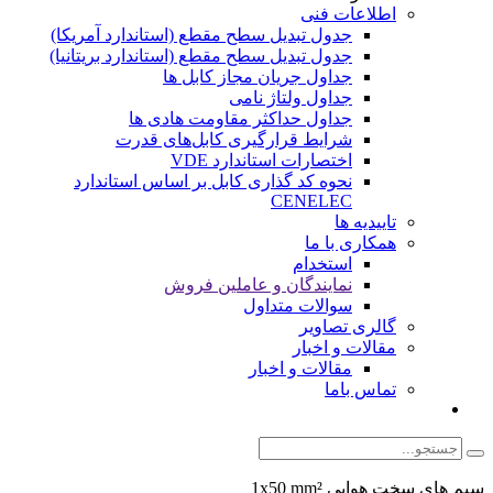
اطلاعات فنی
جدول تبدیل سطح مقطع (استاندارد آمریکا)
جدول تبدیل سطح مقطع (استاندارد بریتانیا)
جداول جریان مجاز کابل ها
جداول ولتاژ نامی
جداول حداکثر مقاومت هادی ها
شرایط قرارگیری کابل‌های قدرت
اختصارات استاندارد VDE
نحوه کد گذاری کابل بر اساس استاندارد
CENELEC
تاییدیه ها
همکاری با ما
استخدام
نمایندگان و عاملین فروش
سوالات متداول
گالری تصاویر
مقالات و اخبار
مقالات و اخبار
تماس باما
سیم های سخت هوایی 1x50 mm²