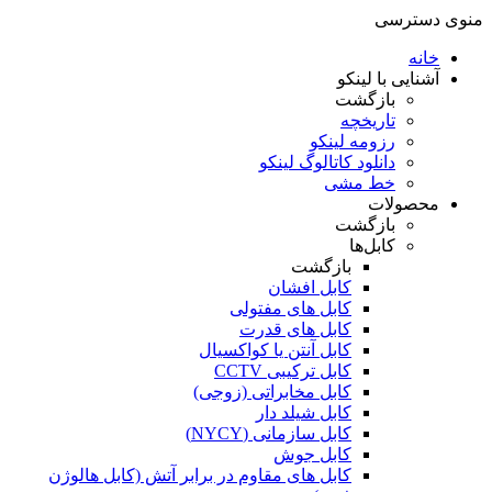
منوی دسترسی
خانه
آشنایی با لینکو
بازگشت
تاریخچه
رزومه لینکو
دانلود کاتالوگ لینکو
خط مشی
محصولات
بازگشت
کابل‌ها
بازگشت
کابل افشان
کابل های مفتولی
کابل های قدرت
کابل آنتن یا کواکسیال
کابل ترکیبی CCTV
کابل مخابراتی (زوجی)
کابل شیلد دار
کابل سازمانی (NYCY)
کابل جوش
کابل های مقاوم در برابر آتش (کابل هالوژن