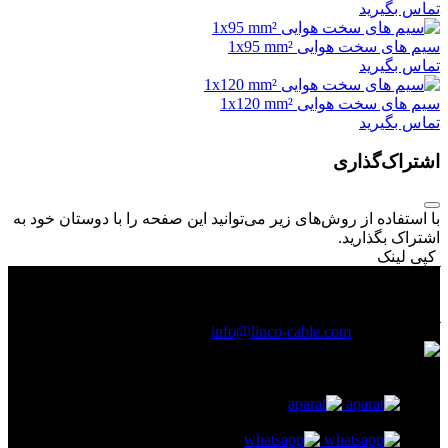
تماس بگیرید
سیم های سخت هوایی 1x95 mm²
تماس بگیرید
سیم های سخت هوایی 1x120 mm²
تماس بگیرید
اشتراک‌گذاری
با استفاده از روش‌های زیر می‌توانید این صفحه را با دوستان خود به
اشتراک بگذارید.
کپی لینک
آدرس :
خیابان لاله زار نو ، بالاتر از خیابان منوچهری ، روبروی پاساژ
ابراهیمی ، پلاک 507 ، طبقه اول و طبقه دوم
(021) 61926
آدرس ایمیل :
info@linco-cable.com