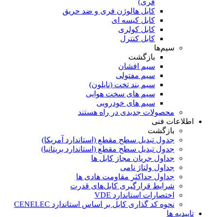
فری)
کابل هالوژن فری و ضد حریق
کابل کیسه ای
کابل کولری
کابل کنترل
سیم‌ها
بازگشت
سیم افشان
سیم مفتولی
سیم بند تخت (نایلون)
سیم های سخت هوایی
سیم های خودرویی
محصولات جدیدی در راه ھستند
اطلاعات فنی
بازگشت
جدول تبدیل سطح مقطع (استاندارد آمریکا)
جدول تبدیل سطح مقطع (استاندارد بریتانیا)
جداول جریان مجاز کابل ها
جداول ولتاژ نامی
جداول حداکثر مقاومت هادی ها
شرایط قرارگیری کابل‌های قدرت
اختصارات استاندارد VDE
نحوه کد گذاری کابل بر اساس استاندارد CENELEC
تاییدیه ها