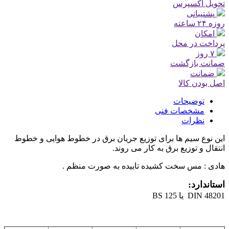
تحویل اکسپرس
پشتیبانی
روزه ۲۴ ساعته
امکان
پرداخت در محل
۷ روز
ضمانت بازگشت
ضمانت
اصل بودن کالا
توضیحات
مشخصات فنی
نظرات
این نوع سیم ها برای توزیع جریان برق در خطوط هوایی و خطوط
انتقال و توزیع برق به کار می روند.
هادی : مس سخت کشیده تابیده به صورت منظم .
استاندارد:
DIN 48201 یا BS 125