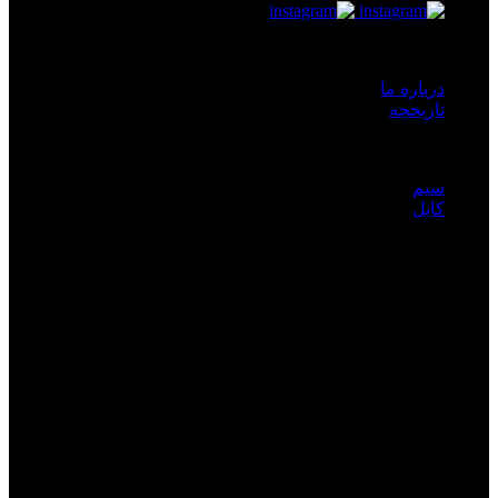
دسترسی سریع
درباره ما
تاریخچه
محصولات
سیم
کابل
چرا فروشگاه
لینـــکو
را انتخاب کنیم؟
شرکت البرز الکتریک نور ( لیـنـکو) با سابقه‌ای نزدیک بر دو دهه